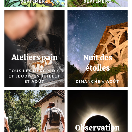
SEPTEMBRE
SEPTEMBRE
Ateliers pain
Nuit des
étoiles
TOUS LES MERCREDIS
ET JEUDIS EN JUILLET
ET AOÛT
DIMANCHE 9 AOÛT
Observation