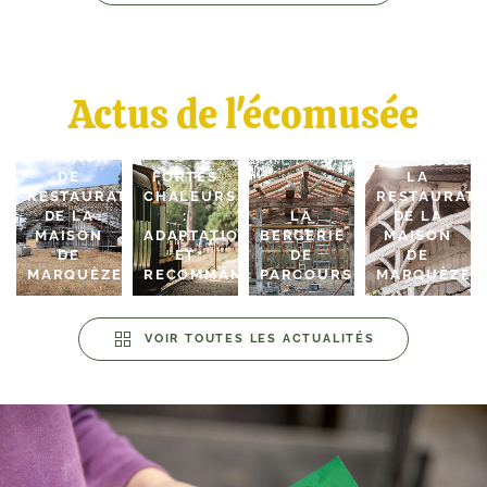
LES
Actus de l'écomusée
COMPTE-
RENDUS
DES
TRAVAUX
DE
FORTES
LA
RESTAURATION
CHALEURS
RESTAURATI
DE LA
:
LA
DE LA
MAISON
ADAPTATIONS
BERGERIE
MAISON
DE
ET
DE
DE
MARQUÈZE
RECOMMANDATIONS
PARCOURS
MARQUÈZE
VOIR TOUTES LES ACTUALITÉS