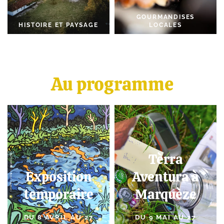
GOURMANDISES
HISTOIRE ET PAYSAGE
LOCALES
Au programme
Tèrra
Exposition
Aventura à
temporaire
Marquèze
DU 8 AVRIL AU 27
DU 9 MAI AU 27