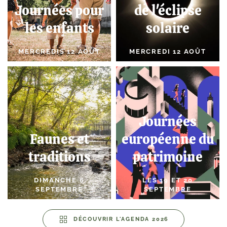
Journées pour
de l'éclipse
les enfants
solaire
MERCREDIS 12 AOÛT
MERCREDI 12 AOÛT
Journées
Faunes et
européenne du
traditions
patrimoine
DIMANCHE 6
LES 19 ET 20
SEPTEMBRE
SEPTEMBRE
DÉCOUVRIR L'AGENDA 2026